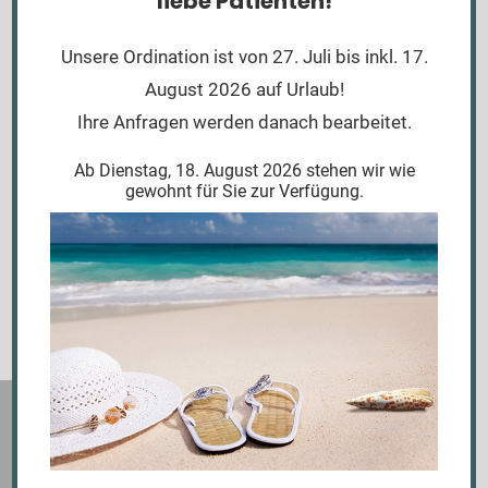
liebe Patienten!
Terminvereinbarung
Unsere Ordination ist von 27. Juli bis inkl. 17.
August 2026 auf Urlaub!
Wir stehen gerne für Sie zur Verfügung!
Ihre Anfragen werden danach bearbeitet.
Ab Dienstag, 18. August 2026 stehen wir wie
zur Terminanfrage
gewohnt für Sie zur Verfügung.