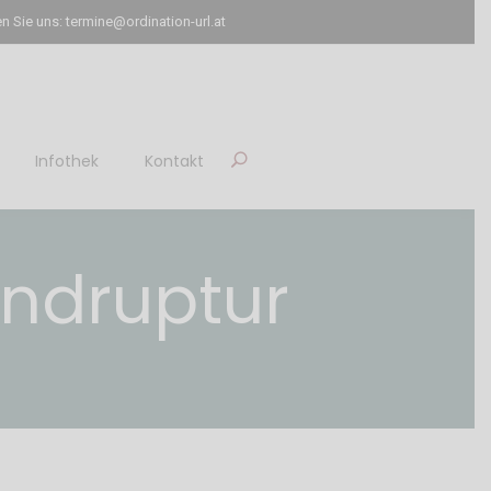
n Sie uns: termine@ordination-url.at
Infothek
Kontakt
andruptur