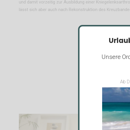
und damit vorzeitig zur Ausbildung einer Kniegelenksarthro
lässt sich aber auch nach Rekonstruktion des Kreuzbandes
Urlau
Unsere Ord
Ab D