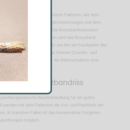
rd oder nicht, hängt von mehreren Faktoren, wie dem
ichen Anspruch, etwaigen Begleitverletzungen und dem
giving way) des Patienten ab. Die Kreuzbandoperation
enksspiegelung). Am häufigsten wird das Kreuzband
ersetzt. Zum Kreuzbandersatz werden am häufigsten das
 oder die beiden Pes anserinus Sehnen (Gracilis- und
In seltenen Fällen wird für die Rekonstruktion eine
cht.
ach einem Kreuzbandriss
physiotherapeutische Nachbehandlung für ein gutes
l werden mit dem Patienten die Vor- und Nachteile der
hen. In manchen Fällen ist das konservative Vorgehen
ysiotherapie möglich.