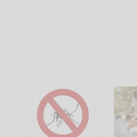
5. August 2026
Was hilft gegen
PMS 
Mückenstiche?
Gr