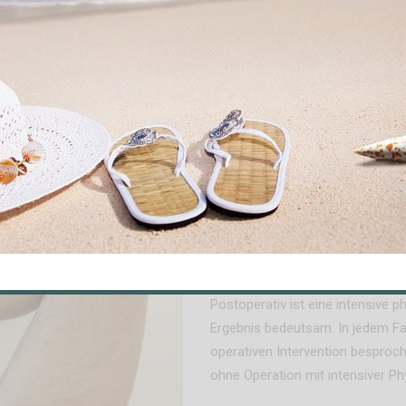
Ob ein Kreuzbandriss operiert wi
Alter des Patienten, dem sportl
subjektiven Instabilitätsgefühl (
erfolgt arthroskopisch (Kniegel
durch eine körpereigene Sehne 
mittlere Drittel der Patellasehne
Semitendinosussehne) verwendet. 
Spendersehne (Allograft) gebrau
Physiotherapie n
Postoperativ ist eine intensive 
Ergebnis bedeutsam. In jedem Fal
operativen Intervention besproc
ohne Operation mit intensiver Ph