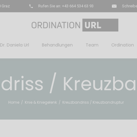
0 Graz
Rufen Sie an: +43 664 534 63 93
Schreibe
Dr. Daniela Url
Behandlungen
Team
Ordination
driss / Kreuzb
Home
/
Knie & Kniegelenk
/
Kreuzbandriss / Kreuzbandruptur