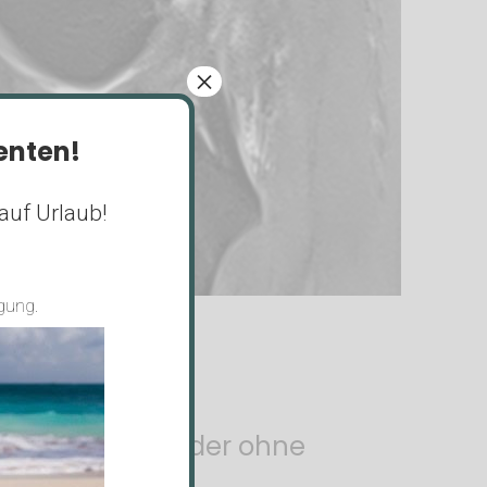
×
ienten!
auf Urlaub!
gung.
handlung mit oder ohne