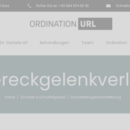
0 Graz
Rufen Sie an: +43 664 534 63 93
Schreibe
Dr. Daniela Url
Behandlungen
Team
Ordination
ereckgelenkver
Home
/
Schulter & Schultergelenk
/
Schultereckgelenkverletzung