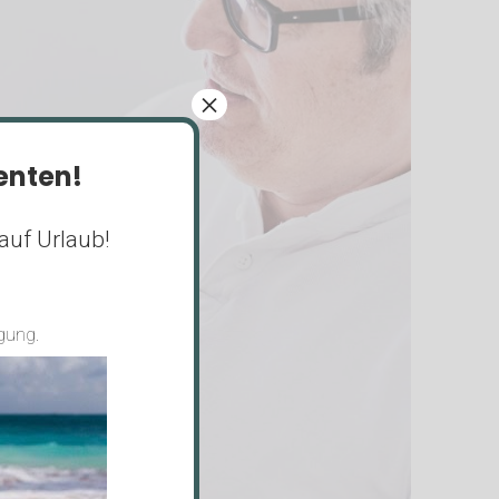
×
ienten!
auf Urlaub!
gung.