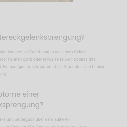
ultereckgelenksprengung?
ulter kann es zu Verletzungen in diesem Gelenk
nder können ganz oder teilweise reißen, sodass das
. Ein häufiges Unfallmuster ist ein Sturz über den Lenker
en).
ptome einer
nksprengung?
arke und Bluterguss über dem äußeren
ändigen Riss des Bandapparates kommt es zum