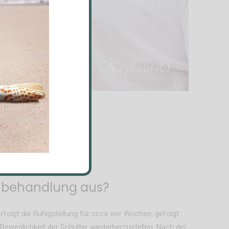
chbehandlung aus?
folgt die Ruhigstellung für circa vier Wochen, gefolgt
 Beweglichkeit der Schulter wiederherzustellen. Nach der