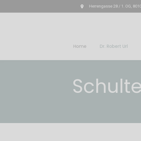
Herrengasse 28 / 1. OG, 801
Home
Dr. Robert Url
Schult