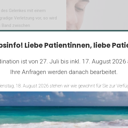
g des Gelenkes mit einem
gradige Verletzung vor, so wird
das Band zwischen
Dies kann auch im Rahmen einer
 Verletzungen erfolgt ein
bsinfo!
Liebe Patientinnen, liebe Pat
ination ist von 27. Juli bis inkl. 17. August 2026 
Ihre Anfragen werden danach bearbeitet.
ienstag, 18. August 2026 stehen wir wie gewohnt für Sie zur Verfü