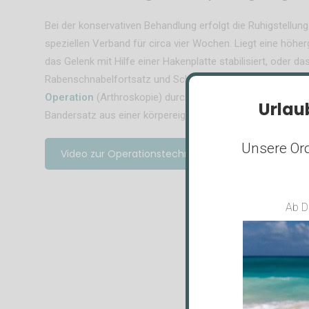
Bei der konservativen Behandlung erfolgt die Ruhigstellun
speziellen Verband für circa vier Wochen. Liegt eine höher
das Gelenk mit Hilfe einer Hakenplatte stabilisiert, oder 
Rabenschnabelfortsatz und Schlüsselbein rekonstruiert. 
Operation
(Arthroskopie) durchgeführt werden. Bei älteren
Urlau
Bandersatz aus einer körpereigenen Sehne.
Unsere Ord
Video zur Operationstechnik
Ab D