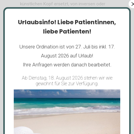
künstlichen Kopf ersetzt, von inversen oder
umgekehrten Prothesen. Hier wird die
natürliche Pfanne durch ein konvexes
Urlaubsinfo!
Liebe Patientinnen,
Implantat (Glenosphäre) ersetzt. Anstelle des
liebe Patienten!
natürlichen Kopfes wird ein konkaves
Implantat eingesetzt, also das Gelenk
Unsere Ordination ist von 27. Juli bis inkl. 17.
umgekehrt. Diese Form der Schulterprothese
August 2026 auf Urlaub!
ist notwendig, wenn die
Ihre Anfragen werden danach bearbeitet.
Rotatorenmanschette defekt ist.
Ab Dienstag, 18. August 2026 stehen wir wie
Planung der Prothese
gewohnt für Sie zur Verfügung.
Zur exakten Planung ist ein MRT des
Schultergelenkes erforderlich, um den
Zustand der Rotatorenmanschette zu
überprüfen. Zur weiteren Planung erfolgt in
der Regel die Durchführung eines