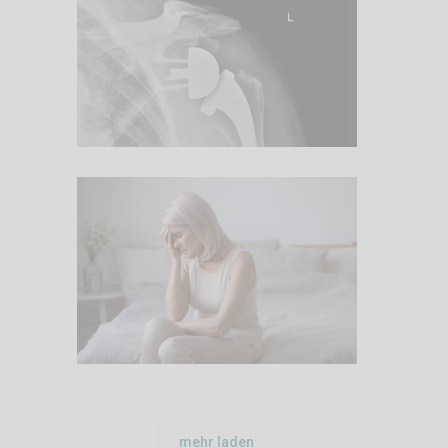
6. Juli 2026
Komplexes
Schultergelenk
1. Juli 2026
Schlafstörung und
Wechseljahre
mehr laden