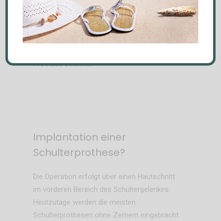
Computertomogrammes. Mit speziellen 3D
Programmen kann man die Prothesengröße
sowie die Resektionsebenen am Knochen
bestimmen und somit schon vor der
Operation
ein exaktes Bild der individuellen
Prothese zeichnen.
Implantation einer
Schulterprothese?
Die Operation erfolgt über einen Hautschnitt
im vorderen Bereich des Schultergelenkes.
Heutzutage werden die meisten
Schulterprothesen ohne Zement eingebracht.