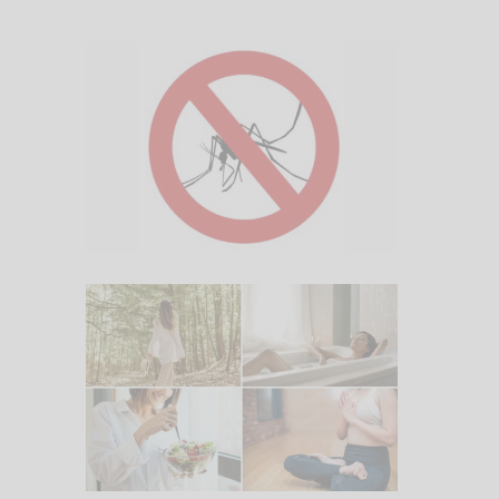
5. August 2026
Was hilft gegen
Mückenstiche?
20. Juli 2026
PMS Symptome in den
Griff bekommen