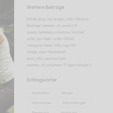
Weitere Beiträge
[mkdf_blog_list widget_title='Weitere
Beiträge' number_of_posts='5'
space_between_columns='normal'
order_by='date' order='DESC'
category='news' title_tag='h5'
image_size='thumbnail'
post_info_section='yes'
number_of_columns='1' type='simple' ]
Schlagwörter
Akupunktur
Allergie
Arthroskopie
Behandlungen
Bewegung
Ernährung