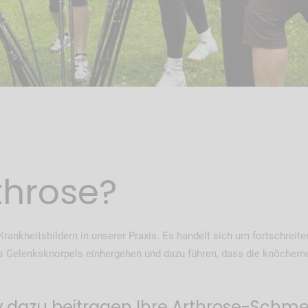
rthrose?
ankheitsbildern in unserer Praxis. Es handelt sich um fortschreite
s Gelenksknorpels einhergehen und dazu führen, dass die knöchern
iv dazu beitragen Ihre Arthrose-Schm