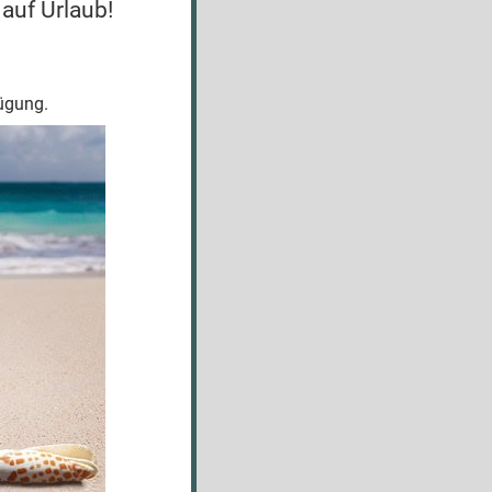
 auf Urlaub!
fügung.
mit