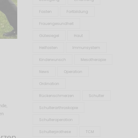
Fasten
Fortbildung
Frauengesundheit
Gütesiegel
Haut
Heilfasten
Immunsystem
Kinderwunsch
Mesotherapie
News
Operation
Ordination
Rückenschmerzen
Schulter
nde,
Schulterarthroskopie
en
Schulteroperation
Schulterprothese
TCM
erzen