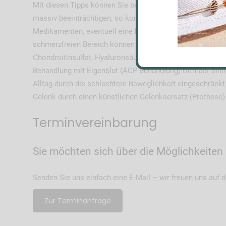
Mit diesen Tipps können Sie bereits selbst aktiv einen tägl
massiv beeinträchtigen, so kommen vorerst konservat
Medikamenten, eventuell eine kurzfristige Entlastung d
schmerzfreien Bereich können zu einer Besserung der Be
Chondroitinsulfat, Hyaluronsäure und Gelatine eingenomm
Behandlung mit Eigenblut (ACP Behandlung) oftmals Sinn.
Alltag durch die schlechtere Beweglichkeit eingeschränkt
Gelenk durch einen künstlichen Gelenksersatz (Prothese) 
Terminvereinbarung
Sie möchten sich über die Möglichkeiten
Senden Sie uns einfach eine E-Mail – wir freuen uns auf 
Zur Terminanfrage