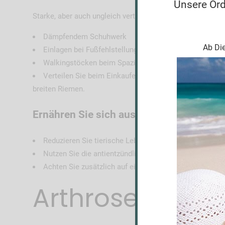
Unsere Ordi
Starke, aber auch ungleich verteilte Belastungen schaden
Dämpfendem Schuhwerk
Ab Die
Einlagen bei Fußfehlstellungen
Walkingstöcken beim Spazierengehen und Wandern
Verteilen Sie beim Einkaufen die Lasten auf beide Ar
breiten Riemen.
Ernähren Sie sich ausgewogen und gesu
Reduzieren Sie tierische Lebensmittel (purinarme Kost
Nutzen Sie die antientzündliche Wirkung von Omega 3 F
Achten Sie zusätzlich auf eine pflanzenbasierte, base
Arthrose-Beha