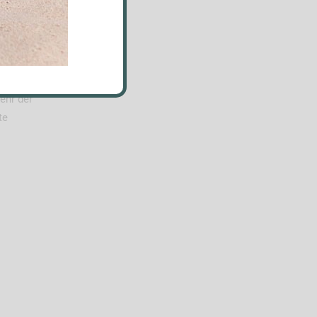
 Alltag
mmenden
im
ffe wie
ehr der
te