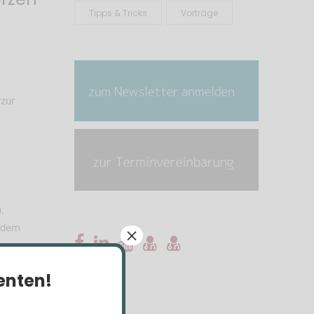
Tipps & Tricks
Vorträge
zur
,
r dem
×
ienten!