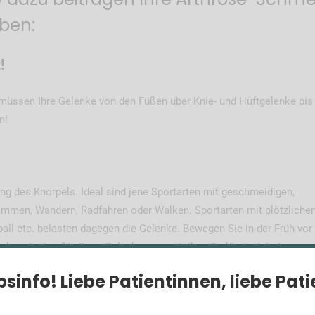
iben:
!
 müssen Ihre Gelenke von den Füßen über Knie- und Hüftgelenke bis 
n!
g des Knorpels. Ideal sind jene Sportarten mit geschmeidigen,
men, Wandern, Radfahren oder Walken. Sportarten mit plötzlichen
all etc. belasten dagegen die Gelenke. Bewegen Sie in der Früh vo
nksschmiere“ in Ihren Gelenken zu verteilen. So lässt sich der
bsinfo!
Liebe Patientinnen, liebe Pat