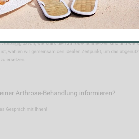
ichen Beitrag leisten. Sollten aber die
Arthrose
-Beschwerden Ihren
ive Behandlungsmaßnahmen mit schmerzstillenden, entzündungshe
es Gelenkes zum Einsatz. Physiotherapeutische Bewegungsübungen 
schwerde-Symptomatik führen. Begleitend können Knorpelaufbausto
en werden. Bei leichten bis mittelschweren Arthrosen macht die
 Abhängig davon, wie stark die Arthrose- Schmerzen sind und wie s
 ist, wählen wir gemeinsam den idealen Zeitpunkt, um das abgenütz
zu ersetzen.
 einer Arthrose-Behandlung informieren?
das Gespräch mit Ihnen!