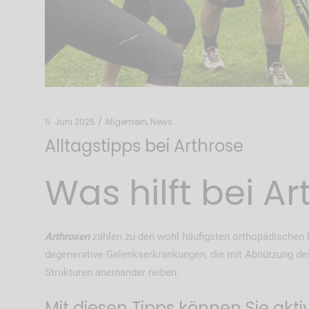
5. Juni 2025
Allgemein
,
News
Alltagstipps bei Arthrose
Was hilft bei A
Arthrosen
zählen zu den wohl häufigsten orthopädischen Kr
degenerative Gelenkserkrankungen, die mit Abnützung de
Strukturen aneinander reiben.
Mit diesen Tipps können Sie akt