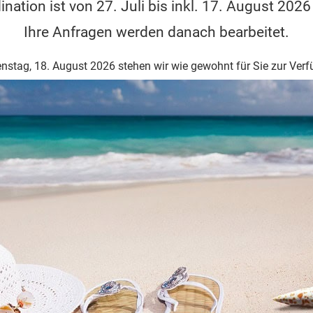
nation ist von 27. Juli bis inkl. 17. August 2026
 Ihren Gelenken. Achten Sie deshalb auf die Verwendung von:
Ihre Anfragen werden danach bearbeitet.
nstag, 18. August 2026 stehen wir wie gewohnt für Sie zur Ver
me oder verwenden Sie ein Einkaufsrollwagerl oder einen Rucksack 
nd!
), vor allem wenn zusätzlich die Harnsäurewerte erhöht sind.
ettsäuren und bauen Sie diese in Ihre tägliche Ernährung ein.
nreiche Ernährung mit viel frischem Obst und Gemüse.
ndlungen