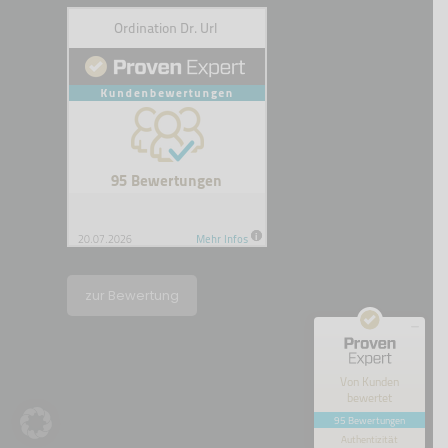
Kundenbewertungen und Erfahrungen zu
Ordination Dr. Url
SEHR GUT
100%
Empfehlungen auf
ProvenExpert.com
4,90 / 5,00
zur Bewertung
18
77
Bewertungen auf
Bewertungen von 5
ProvenExpert.com
anderen Quellen
Von Kunden
bewertet
Blick aufs ProvenExpert-Profil werfen
95 Bewertungen
Authentizität
20.7.2026