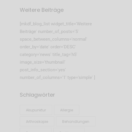
Weitere Beiträge
[mkdf_blog_list widget_title='Weitere
Beiträge' number_of_posts='5'
space_between_columns='normal'
order_by='date' order='DESC'
category='news' title_tag='h5'
image_size='thumbnail'
post_info_section='yes'
number_of_columns='1' type='simple' ]
Schlagwörter
Akupunktur
Allergie
Arthroskopie
Behandlungen