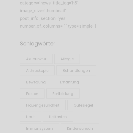
category='news' title_tag='h5'
image_size='thumbnail'
post_info_section='yes'
number_of_columns='1' type='simple' ]
Schlagwörter
Akupunktur
Allergie
Arthroskopie
Behandlungen
Bewegung
Ernährung
Fasten
Fortbildung
Frauengesundheit
Gütesiegel
Haut
Heilfasten
Immunsystem
Kinderwunsch