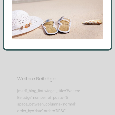
Mehr erfahren
Von
Daniela Url
0
Weitere Beiträge
[mkdf_blog_list widget_title='Weitere
Beiträge' number_of_posts='5'
space_between_columns='normal'
order_by='date' order='DESC'