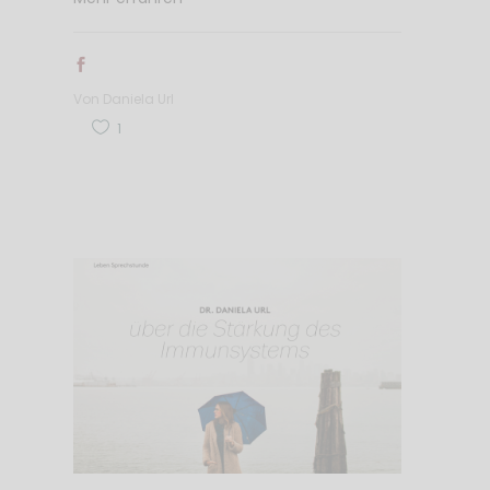
Von
Daniela Url
1