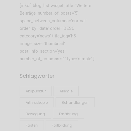
[mkdf_blog_list widget_title='Weitere
Beiträge' number_of_posts='5'
space_between_columns='normal'
order_by='date' order='DESC'
category='news' title_tag='h5'
image_size='thumbnail'
post_info_section='yes'
number_of_columns='1' type='simple' ]
Schlagwörter
Akupunktur
Allergie
Arthroskopie
Behandlungen
Bewegung
Ernährung
Fasten
Fortbildung