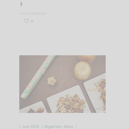
Von
Daniela Url
0
1. Juni 2026
Allgemein
,
News