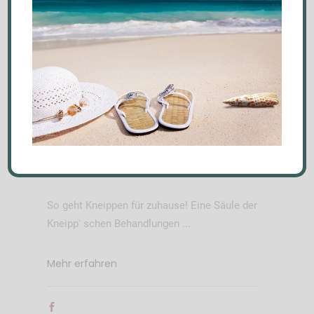
15. Januar 2023
Allgemein
,
News
Behandlungen
,
Immunsystem
,
Tipps & Tricks
Kneippen in der Dusche
So geht Kneippen für zuhause! Eine Säule der
Kneipp' schen Behandlungen
Mehr erfahren