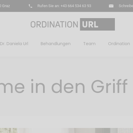
0 Graz
Rufen Sie an: +43 664 534 63 93
Schreibe
Dr. Daniela Url
Behandlungen
Team
Ordination
e in den Gri