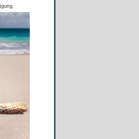
fügung.
ress
e ein
n, kann
onen