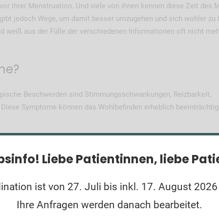
 vor ihrer Menstruation. Und viele von ihnen kennen diese Zeit des 
s gibt jedoch Wege, um damit besser umzugehen und sich wohler zu 
d weiß aus der Fülle der verschiedenen Informationen oft nicht meh
me?
ypische Beschwerden sind Stimmungsschwankungen, Reizbarkeit,
Diese Symptome können das Wohlbefinden erheblich beeinträchtig
bsinfo!
Liebe Patientinnen, liebe Pat
nation ist von 27. Juli bis inkl. 17. August 2026
gesunde Fette (Omega 3 Fettsäuren) in ihre Ernährung einzubezieh
Lebensmitteln, Zucker und Koffein, da sie zu Wassereinlagerungen 
Ihre Anfragen werden danach bearbeitet.