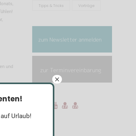
Monats,
Tipps & Tricks
Vorträge
fühlen!
r,
en und
×
ienten!
 auf Urlaub!
en.
beitragen