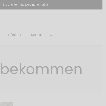
n Sie uns: termine@ordination-url.at
Infothek
Kontakt
ff bekommen