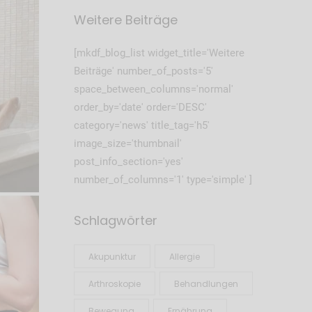
Weitere Beiträge
[mkdf_blog_list widget_title='Weitere
Beiträge' number_of_posts='5'
space_between_columns='normal'
order_by='date' order='DESC'
category='news' title_tag='h5'
image_size='thumbnail'
post_info_section='yes'
number_of_columns='1' type='simple' ]
Schlagwörter
Akupunktur
Allergie
Arthroskopie
Behandlungen
Bewegung
Ernährung