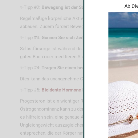
Ab Die
✨Tipp #2:
Bewegung ist der Schlüssel!
Regelmäßige körperliche Aktivität, sei es Yoga, Joggen o
abbauen. Zudem fördert Bewegung die Freisetzung von E
✨Tipp #3:
Gönnen Sie sich Zeit für sich selbst!
Selbstfürsorge ist während des PMS besonders wichtig. 
gutes Buch oder meditieren Sie! Finden Sie heraus, was I
✨Tipp #4:
Tragen Sie einen bequemen BH!
Dies kann das unangenehme Gefühl bei Brustspannen deut
✨Tipp #5:
Bioidente Hormone
können eine Option sein!
Progesteron ist ein wichtiger Regulator im hormonellen 
Östrogendominanz kann zu den typischen PMS Symptomen 
es hilfreich sein, eine genaue Analyse des Hormonspiege
Ungleichgewicht auszugleichen. Bioidente Hormone sind 
entsprechen, die der Körper natürlicherweise produziert.