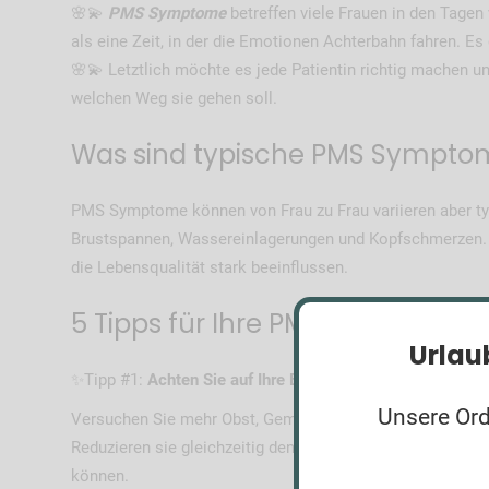
🌸💫
PMS Symptome
betreffen viele Frauen in den Tagen
als eine Zeit, in der die Emotionen Achterbahn fahren. E
🌸💫 Letztlich möchte es jede Patientin richtig machen un
welchen Weg sie gehen soll.
Was sind typische PMS Sympto
PMS Symptome können von Frau zu Frau variieren aber t
Brustspannen, Wassereinlagerungen und Kopfschmerzen. 
die Lebensqualität stark beeinflussen.
5 Tipps für Ihre PMS Symptome:
Urlau
✨Tipp #1:
Achten Sie auf Ihre Ernährung!
Unsere Ordi
Versuchen Sie mehr Obst, Gemüse, Vollkornprodukte und 
Reduzieren sie gleichzeitig den Konsum von salzhaltigen 
können.