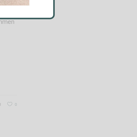
ommen
l
0