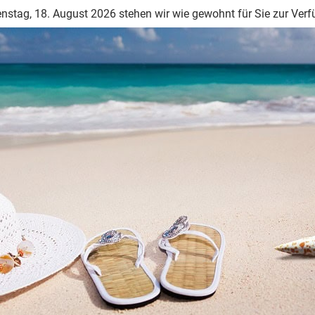
nstag, 18. August 2026 stehen wir wie gewohnt für Sie zur Ver
der einfach ein Spaziergang, kann ihre Stimmung verbessern und St
ndorphinen, den sogenannten Glückshormonen.
Verwöhnen Sie sich beispielsweise mit einem warmen Bad, lesen Si
hnen guttut und nehmen Sie sich bewusst Zeit dafür!
lich reduzieren.
Gleichgewicht. Ein Mangel an Progesteron mit entsprechender
führen. Wenn die Beschwerden Ihr tägliches Leben beeinträchtige
ls durchführen zu lassen und gegebenenfalls ein hormonelles
Hormone, die in ihrer chemischen Struktur und Funktion den Horm