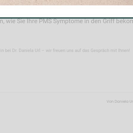
 Syndrom
en, wie Sie Ihre PMS Symptome in den Griff bek
n bei Dr. Daniela Url – wir freuen uns auf das Gespräch mit Ihnen!
Von
Daniela Ur