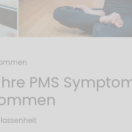
ekommen
e Ihre PMS Sympto
ekommen
elassenheit