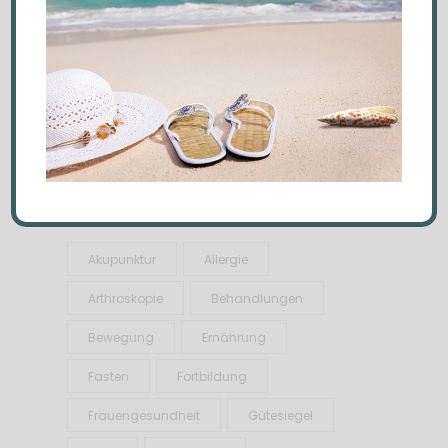
space_between_columns='normal'
order_by='date' order='DESC'
category='news' title_tag='h5'
image_size='thumbnail'
post_info_section='yes'
number_of_columns='1' type='simple' ]
Schlagwörter
Akupunktur
Allergie
Arthroskopie
Behandlungen
Bewegung
Ernährung
Fasten
Fortbildung
Frauengesundheit
Gütesiegel