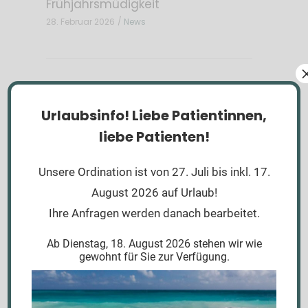
Frühjahrsmüdigkeit
28. Februar 2026
News
Urlaubsinfo!
Liebe Patientinnen,
liebe Patienten!
Vorheriger
Nächster Post
Beitrag
Unsere Ordination ist von 27. Juli bis inkl. 17.
August 2026 auf Urlaub!
Ihre Anfragen werden danach bearbeitet.
Ab Dienstag, 18. August 2026 stehen wir wie
Weitere Beiträge
gewohnt für Sie zur Verfügung.
[mkdf_blog_list widget_title='Weitere
Beiträge' number_of_posts='5'