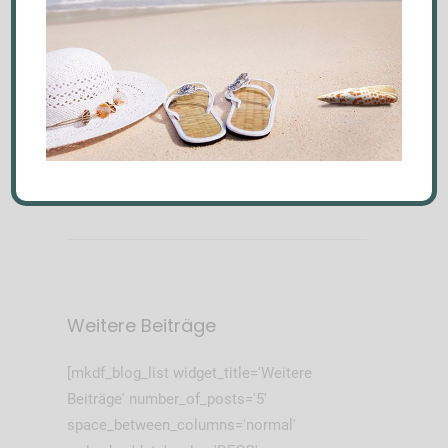
Vorheriger
Nächster Post
Beitrag
Weitere Beiträge
[mkdf_blog_list widget_title='Weitere
Beiträge' number_of_posts='5'
space_between_columns='normal'