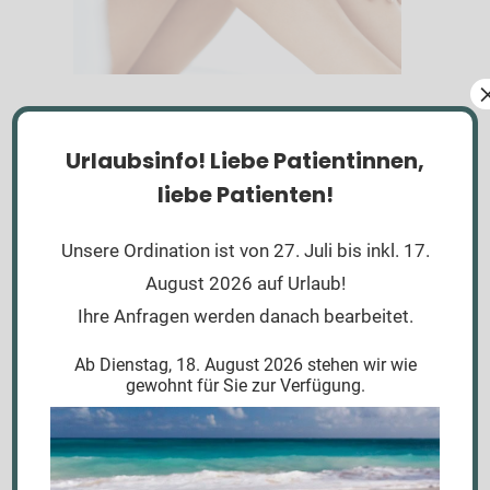
Das tut den Venen gut
,
20. April 2023
Allgemein
News
Urlaubsinfo!
Liebe Patientinnen,
liebe Patienten!
Unsere Ordination ist von 27. Juli bis inkl. 17.
August 2026 auf Urlaub!
Ihre Anfragen werden danach bearbeitet.
Ab Dienstag, 18. August 2026 stehen wir wie
gewohnt für Sie zur Verfügung.
Heilmasseurin gesucht
,
23. September 2022
Daniela Url
News