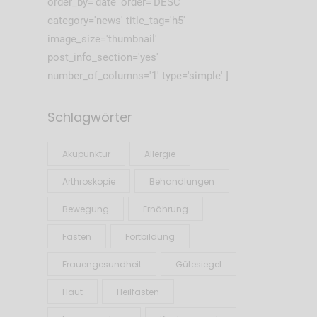
order_by='date' order='DESC'
category='news' title_tag='h5'
image_size='thumbnail'
post_info_section='yes'
number_of_columns='1' type='simple' ]
Schlagwörter
Akupunktur
Allergie
Arthroskopie
Behandlungen
Bewegung
Ernährung
Fasten
Fortbildung
Frauengesundheit
Gütesiegel
Haut
Heilfasten