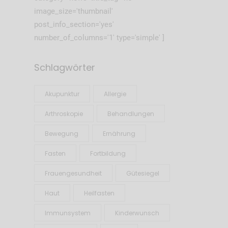
image_size='thumbnail'
post_info_section='yes'
number_of_columns='1' type='simple' ]
Schlagwörter
Akupunktur
Allergie
Arthroskopie
Behandlungen
Bewegung
Ernährung
Fasten
Fortbildung
Frauengesundheit
Gütesiegel
Haut
Heilfasten
Immunsystem
Kinderwunsch