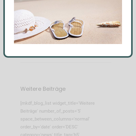
Vorheriger
Nächster Post
Beitrag
Weitere Beiträge
[mkdf_blog_list widget_title='Weitere
Beiträge' number_of_posts='5'
space_between_columns='normal'
order_by='date' order='DESC'
category='news' title_tag='h5'