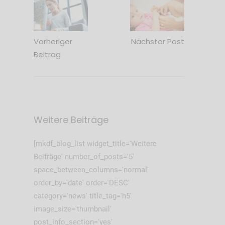
Vorheriger
Nächster Post
Beitrag
Weitere Beiträge
[mkdf_blog_list widget_title='Weitere
Beiträge' number_of_posts='5'
space_between_columns='normal'
order_by='date' order='DESC'
category='news' title_tag='h5'
image_size='thumbnail'
post_info_section='yes'