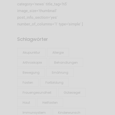
category='news' title_tag='h5'
image_size='thumbnail'
post_info_section='yes'
number_of_columns='1' type='simple' ]
Schlagwörter
Akupunktur
Allergie
Arthroskopie
Behandlungen
Bewegung
Ernährung
Fasten
Fortbildung
Frauengesundheit
Gütesiegel
Haut
Heilfasten
Immunsystem
Kinderwunsch