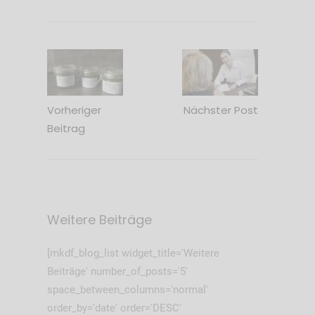
Vorheriger
Nächster Post
Beitrag
Weitere Beiträge
[mkdf_blog_list widget_title='Weitere
Beiträge' number_of_posts='5'
space_between_columns='normal'
order_by='date' order='DESC'