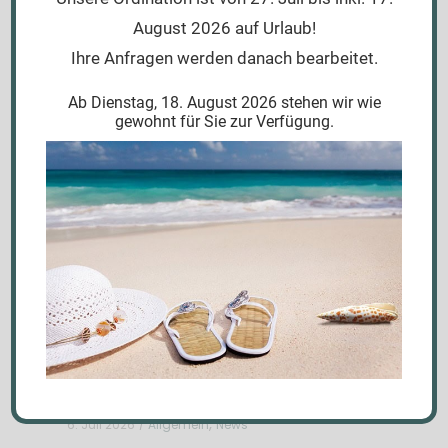
August 2026 auf Urlaub!
Ihre Anfragen werden danach bearbeitet.
PMS Symptome in den Griff
bekommen
Ab Dienstag, 18. August 2026 stehen wir wie
,
gewohnt für Sie zur Verfügung.
20. Juli 2026
Allgemein
News
Komplexes Schultergelenk
,
6. Juli 2026
Allgemein
News